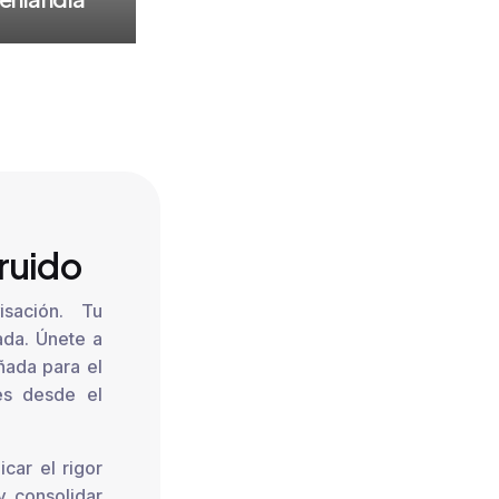
 ruido
sación. Tu
ada. Únete a
ñada para el
les desde el
icar el rigor
y consolidar