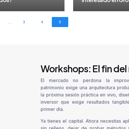
...
3
4
5
Workshops: El fin del
El mercado no perdona la improvi
patrimonio exige una arquitectura prob
la próxima sesión práctica en vivo, dise
inversor que exige resultados tangib
primer día.
Ya tienes el capital. Ahora necesitas apl
sin relleno, dejar de probar métodos 