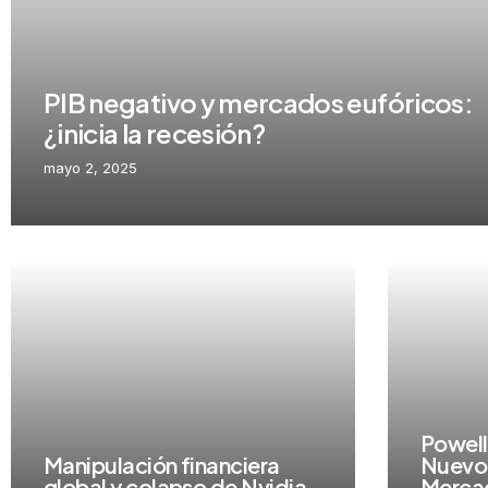
PIB negativo y mercados eufóricos:
¿inicia la recesión?
mayo 2, 2025
Powell
Manipulación financiera
Nuevo 
global y colapso de Nvidia
Merca