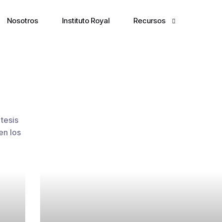
Nosotros
Instituto Royal
Recursos
Terminal
The Markets Brief
Markets Pulse
Newsletter
tesis
en los