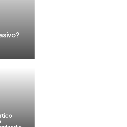
asivo?
rtico
p
enlandia