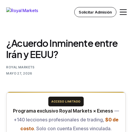
Solicitar Admisión
¿Acuerdo Inminente entre
Inicio
Irán y EEUU?
Nosotros
ROYAL MARKETS
MAYO 27, 2026
Instituto Royal
Recursos
ACCESO LIMITADO
Programa exclusivo Royal Markets × Exness
—
+140 lecciones profesionales de trading,
$0 de
costo
. Solo con cuenta Exness vinculada.