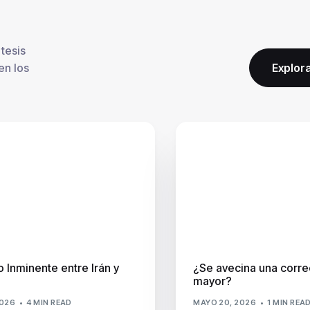
tesis
en los
Explora
 Inminente entre Irán y
¿Se avecina una corre
mayor?
2026
4 MIN READ
MAYO 20, 2026
1 MIN REA