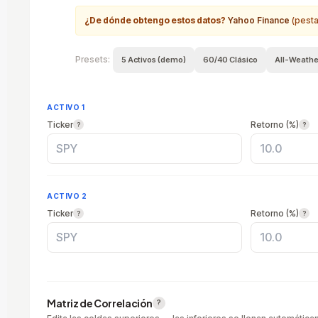
¿De dónde obtengo estos datos?
Yahoo Finance
(pesta
Presets:
5 Activos (demo)
60/40 Clásico
All-Weathe
ACTIVO 1
Ticker
Retorno (%)
?
?
ACTIVO 2
Ticker
Retorno (%)
?
?
Matriz de Correlación
?