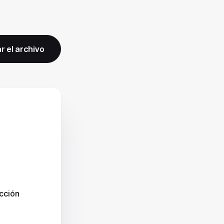
r el archivo
cción
D