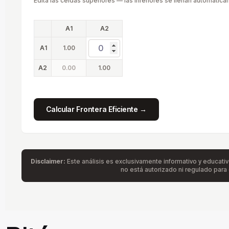
Edita las celdas superiores — las inferiores se llenan automáticam
A1
A2
A1
1.00
A2
0.00
1.00
Calcular Frontera Eficiente →
Disclaimer:
Este análisis es exclusivamente informativo y educativ
no está autorizado ni regulado para o