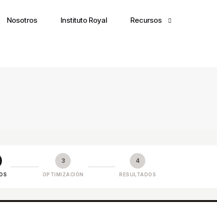
Nosotros
Instituto Royal
Recursos
Terminal
The Markets Brief
Markets Pulse
Newsletter
3
4
OS
OPTIMIZACIÓN
RESULTADOS