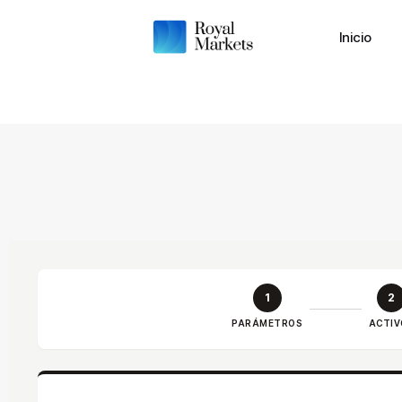
Inicio
1
2
PARÁMETROS
ACTIV