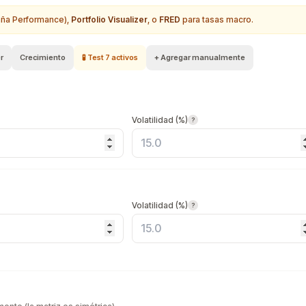
ña Performance),
Portfolio Visualizer
, o
FRED
para tasas macro.
r
Crecimiento
🧪 Test 7 activos
+ Agregar manualmente
Volatilidad (%)
?
Volatilidad (%)
?