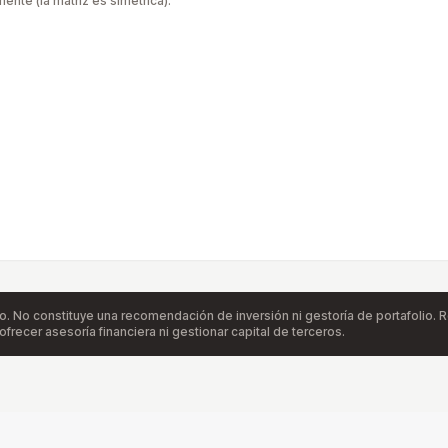
ente (la matriz es simétrica).
o. No constituye una recomendación de inversión ni gestoría de portafolio. 
frecer asesoría financiera ni gestionar capital de terceros.