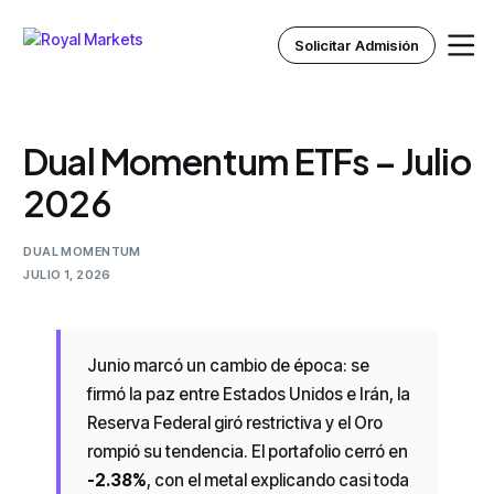
Solicitar Admisión
Dual Momentum ETFs – Julio
Inicio
2026
Nosotros
DUAL MOMENTUM
Instituto Royal
JULIO 1, 2026
Recursos
Junio marcó un cambio de época: se
firmó la paz entre Estados Unidos e Irán, la
Reserva Federal giró restrictiva y el Oro
rompió su tendencia. El portafolio cerró en
-2.38%
, con el metal explicando casi toda