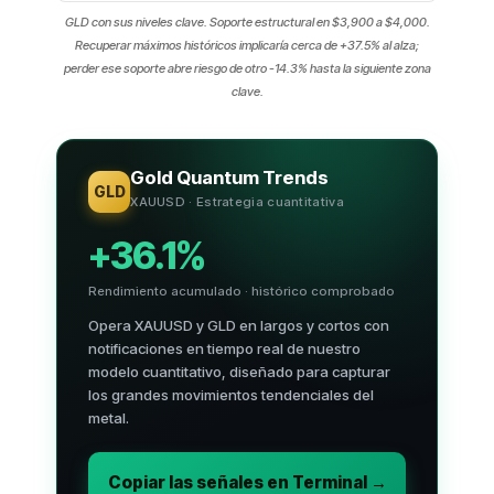
GLD con sus niveles clave. Soporte estructural en $3,900 a $4,000.
Recuperar máximos históricos implicaría cerca de +37.5% al alza;
perder ese soporte abre riesgo de otro -14.3% hasta la siguiente zona
clave.
Gold Quantum Trends
GLD
XAUUSD · Estrategia cuantitativa
+36.1%
Rendimiento acumulado · histórico comprobado
Opera XAUUSD y GLD en largos y cortos con
notificaciones en tiempo real de nuestro
modelo cuantitativo, diseñado para capturar
los grandes movimientos tendenciales del
metal.
Copiar las señales en Terminal →