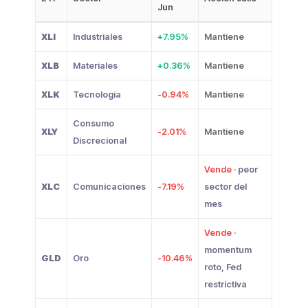
Jun
XLI
Industriales
+7.95%
Mantiene
XLB
Materiales
+0.36%
Mantiene
XLK
Tecnología
-0.94%
Mantiene
Consumo
XLY
-2.01%
Mantiene
Discrecional
Vende
· peor
XLC
Comunicaciones
-7.19%
sector del
mes
Vende
·
momentum
GLD
Oro
-10.46%
roto, Fed
restrictiva