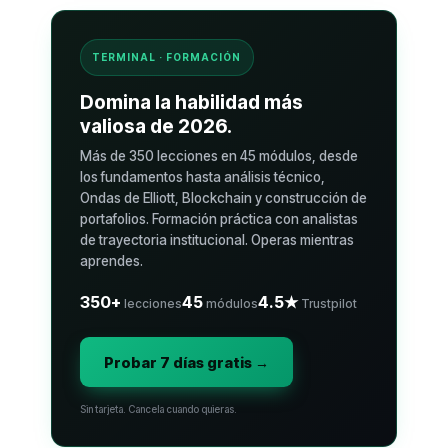
TERMINAL · FORMACIÓN
Domina la habilidad más
valiosa de 2026.
Más de 350 lecciones en 45 módulos, desde
los fundamentos hasta análisis técnico,
Ondas de Elliott, Blockchain y construcción de
portafolios. Formación práctica con analistas
de trayectoria institucional. Operas mientras
aprendes.
350+
45
4.5★
lecciones
módulos
Trustpilot
Probar 7 días gratis →
Sin tarjeta. Cancela cuando quieras.