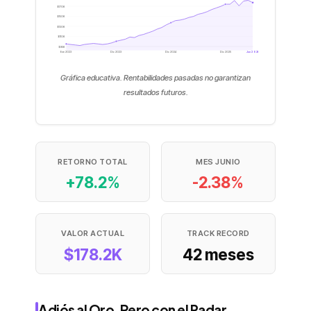
$170K
$150K
$130K
$110K
$95K
Ene 2023
Dic 2023
Dic 2024
Dic 2025
Jun 2026
Gráfica educativa. Rentabilidades pasadas no garantizan
resultados futuros.
RETORNO TOTAL
MES JUNIO
+78.2%
-2.38%
VALOR ACTUAL
TRACK RECORD
$178.2K
42 meses
Adiós al Oro, Pero con el Radar