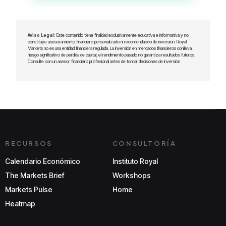
Aviso Legal:
Este contenido tiene finalidad exclusivamente educativa e informativa y no
constituye asesoramiento financiero personalizado ni recomendación de inversión. Royal
Markets no es una entidad financiera regulada. La inversión en mercados financieros conlleva
riesgo significativo de pérdida de capital; el rendimiento pasado no garantiza resultados futuros.
Consulte con un asesor financiero profesional antes de tomar decisiones de inversión.
RECURSOS
CONSULTORÍA
Calendario Económico
Instituto Royal
The Markets Brief
Workshops
Markets Pulse
Home
Heatmap