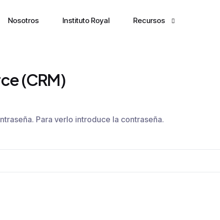
Nosotros
Instituto Royal
Recursos
Terminal
The Markets Brief
rce (CRM)
Markets Pulse
Newsletter
ntraseña. Para verlo introduce la contraseña.