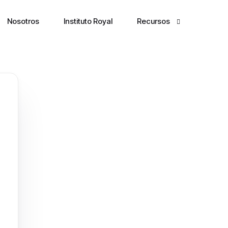
Nosotros
Instituto Royal
Recursos
Terminal
The Markets Brief
Markets Pulse
Newsletter